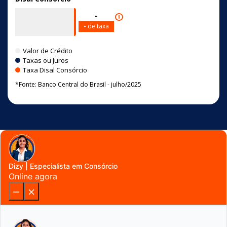
-
-
de taxa
Valor de Crédito
Cor cinza
Taxas ou Juros
Cor azul
Taxa Disal Consórcio
Cor laranja
*Fonte: Banco Central do Brasil - julho/2025
Dizy | Especialista em Consórcio
Online agora