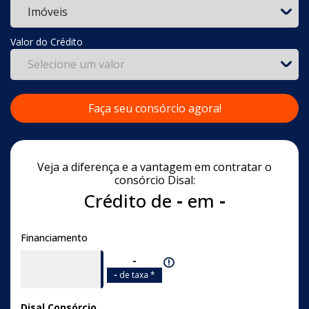
Imóveis
Valor do Crédito
Selecione um valor
Faça seu consórcio agora!
Veja a diferença e a vantagem em contratar o
consórcio Disal:
Crédito de
-
em
-
Financiamento
-
-
de taxa *
Disal Consórcio