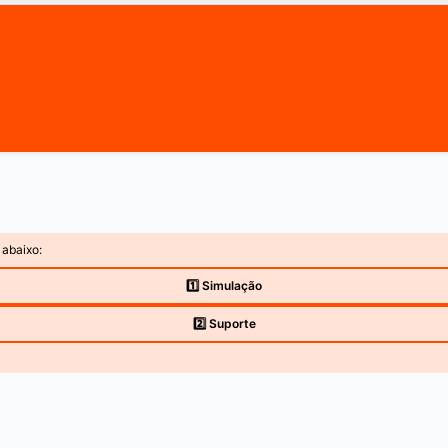
 abaixo:
1️⃣ Simulação
2️⃣ Suporte