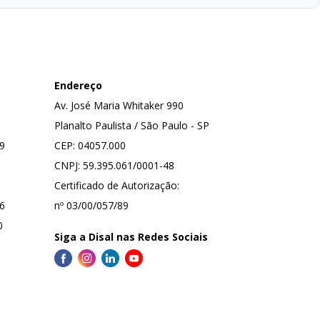
Endereço
Av. José Maria Whitaker 990
Planalto Paulista / São Paulo - SP
89
CEP: 04057.000
CNPJ: 59.395.061/0001-48
Certificado de Autorização:
46
nº 03/00/057/89
0
Siga a Disal nas Redes Sociais
Facebook
Instagram
Linkedin
Youtube
App Store