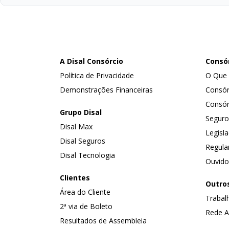
A Disal Consórcio
Consó
Política de Privacidade
O Que 
Demonstrações Financeiras
Consór
Consór
Grupo Disal
Seguro
Disal Max
Legisl
Disal Seguros
Regul
Disal Tecnologia
Ouvido
Clientes
Outro
Área do Cliente
Trabal
2ª via de Boleto
Rede A
Resultados de Assembleia