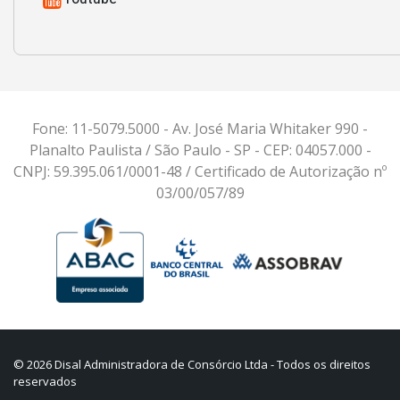
Fone: 11-5079.5000 - Av. José Maria Whitaker 990 -
Planalto Paulista / São Paulo - SP - CEP: 04057.000 -
CNPJ: 59.395.061/0001-48 / Certificado de Autorização nº
03/00/057/89
© 2026 Disal Administradora de Consórcio Ltda - Todos os direitos
reservados