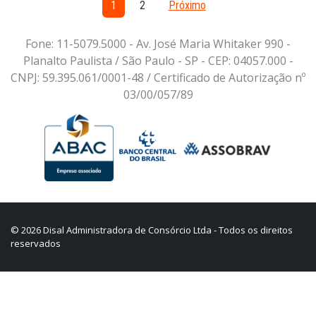
1
2
Próximo
Fone: 11-5079.5000 - Av. José Maria Whitaker 990 -
Planalto Paulista / São Paulo - SP - CEP: 04057.000 -
CNPJ: 59.395.061/0001-48 / Certificado de Autorização nº
03/00/057/89
© 2026 Disal Administradora de Consórcio Ltda - Todos os direitos
reservados