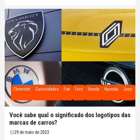
Chevrolet
Curiosidades
Fiat
Ford
Honda
Hyundai
Jeep
N
Você sabe qual o significado dos logotipos das
marcas de carros?
29 de maio de 2023